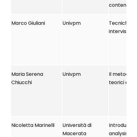
content ana
Marco Giuliani
Univpm
Tecniche del
interviste
Maria Serena
Univpm
Il metodo de
Chiucchi
teorici e op
Nicoletta Marinelli
Università di
Introduzion
Macerata
analysis