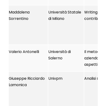
Maddalena
Università Statale
Writing and 
Sorrentino
di Milano
contributio
Valerio Antonelli
Università di
Il metodo d
Salerno
aziendale:
aspetti intr
Giuseppe Ricciardo
Univpm
Analisi stat
Lamonica