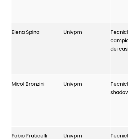
Elena Spina
Univpm
Tecniche del
campiona
dei casi di s
Micol Bronzini
Univpm
Tecniche del
shadowing
Fabio Fraticelli
Univpm
Tecniche del