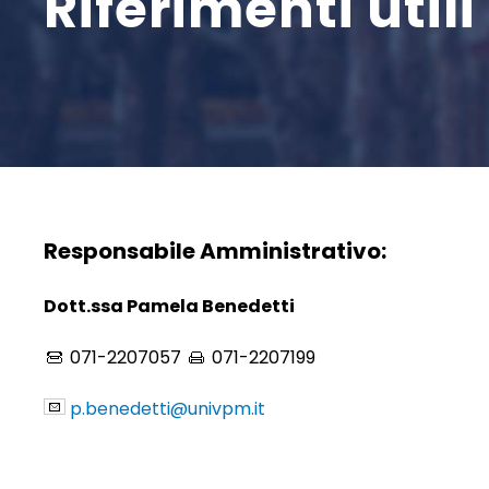
Riferimenti utili
Responsabile Amministrativo:
Dott.ssa Pamela Benedetti
071-2207057
071-2207199
p.benedetti@univpm.it