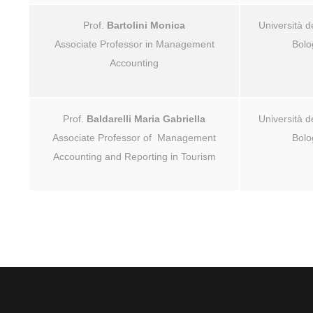
Prof.
Bartolini Monica
Università de
Associate Professor in Management
Bolo
Accounting
Prof.
Baldarelli Maria Gabriella
Università de
Associate Professor of Management
Bolo
Accounting and Reporting in Tourism