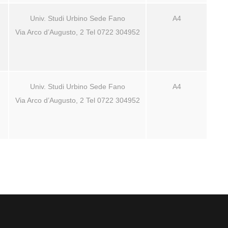
Univ. Studi Urbino Sede Fano
A4
Via Arco d’Augusto, 2 Tel 0722 304952
Univ. Studi Urbino Sede Fano
A4
Via Arco d’Augusto, 2 Tel 0722 304952