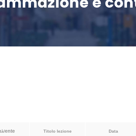
rammazione e cont
ente
tà/
Titolo lezione
Data