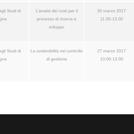
gli Studi di
L’analisi dei costi per il
30 marzo 2017
gna
processo di ricerca e
11.00-13.00
sviluppo
gli Studi di
La sostenibilità nel controllo
27 marzo 2017
gna
di gestione
10.00-13.00