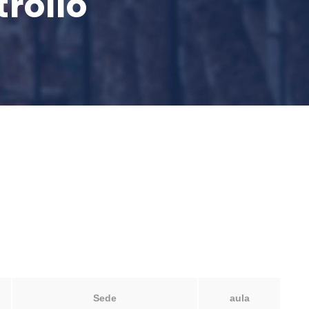
rollo
Sede
aula