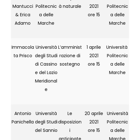
Mantucci
Politecnic
à naturale
2021
Politecnic
& Erica
a delle
ore 15
a delle
Adamo
Marche
Marche
Immacola
Università
L’amminist
1 aprile
Università
ta Prisco
degli Studi
razione di
2021
Politecnic
di Cassino
sostegno
ore 15
a delle
e del Lazio
Marche
Meridional
e
Antonio
Università
Le
20 aprile
Università
Panichella
degli Studi
disposizion
2021
Politecnic
del Sannio
i
ore 15
a delle
anticipate
Marche