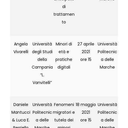
di
trattamen
to
Angela
Università
Minori di
27 aprile
Università
Vivarelli
degli Studi
età e
2021
Politecnic
della
pratiche
ore 15
a delle
Campania
digitali
Marche
“L.
Vanvitelli”
Daniele
Università
Fenomeni
18 maggio
Università
Mantucci
Politecnic
migratori e
2021
Politecnic
& Luca E.
a delle
tutela dei
ore 15
a delle
Perriello
Marche
minori
Marche