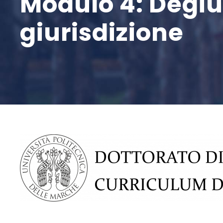
Modulo 4: Degiur
giurisdizione