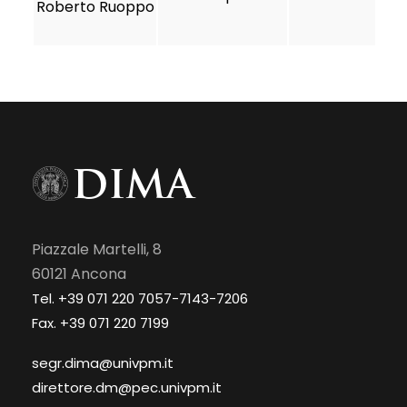
Roberto Ruoppo
g
Piazzale Martelli, 8
60121 Ancona
Tel. +39 071 220 7057-7143-7206
Fax. +39 071 220 7199
segr.dima@univpm.it
direttore.dm@pec.univpm.it