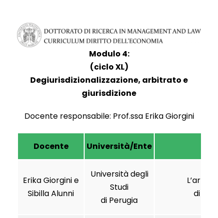
Modulo 4:
(ciclo XL)
Degiurisdizionalizzazione, arbitrato e
giurisdizione
Docente responsabile: Prof.ssa Erika Giorgini
Docente
Università/Ente
T
Università degli
Erika Giorgini e
L’arbit
Studi
Sibilla Alunni
di riso
di Perugia