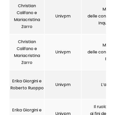
Christian
Meccan
Califano e
Univpm
delle controve
Mariacristina
Inquadr
Zarro
Christian
Meccan
Califano e
Univpm
delle controve
Mariacristina
Profi
Zarro
Erika Giorgini e
Univpm
L’arbit
Roberto Ruoppo
Il ruolo del
Erika Giorgini e
Univpm
ai fini della