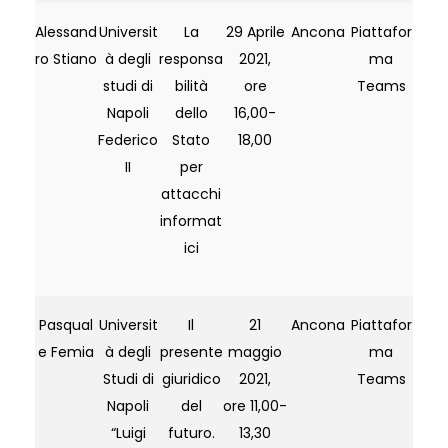
Alessand
Universit
La
29 Aprile
Ancona
Piattafor
ro Stiano
à degli
responsa
2021,
ma
studi di
bilità
ore
Teams
Napoli
dello
16,00-
Federico
Stato
18,00
II
per
attacchi
informat
ici
Pasqual
Universit
Il
21
Ancona
Piattafor
e Femia
à degli
presente
maggio
ma
Studi di
giuridico
2021,
Teams
Napoli
del
ore 11,00-
“Luigi
futuro.
13,30