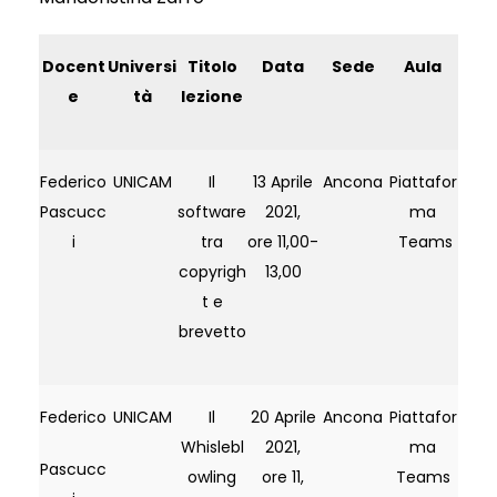
Docent
Universi
Titolo
Data
Sede
Aula
e
tà
lezione
Federico
UNICAM
Il
13 Aprile
Ancona
Piattafor
Pascucc
software
2021,
ma
i
tra
ore 11,00-
Teams
copyrigh
13,00
t e
brevetto
Federico
UNICAM
Il
20 Aprile
Ancona
Piattafor
Whislebl
2021,
ma
Pascucc
owling
ore 11,
Teams