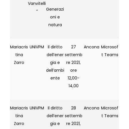
Vanvitelli
Generazi
”
oni e
natura
Mariacris
UNIVPM
Il diritto
27
Ancona
Microsof
tina
dell’ener
settemb
t Teams
Zarro
gia e
re 2021,
dell’ambi
ore
ente
12,00-
14,00
Mariacris
UNIVPM
Il diritto
28
Ancona
Microsof
tina
dell’ener
settemb
t Teams
Zarro
gia e
re 2021,