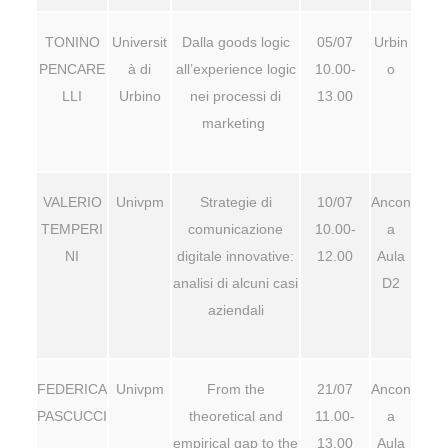
TONINO
Universit
Dalla goods logic
05/07
Urbin
PENCARE
à di
all’experience logic
10.00-
o
LLI
Urbino
nei processi di
13.00
marketing
VALERIO
Univpm
Strategie di
10/07
Ancon
TEMPERI
comunicazione
10.00-
a
NI
digitale innovative:
12.00
Aula
analisi di alcuni casi
D2
aziendali
FEDERICA
Univpm
From the
21/07
Ancon
PASCUCCI
theoretical and
11.00-
a
empirical gap to the
13.00
Aula