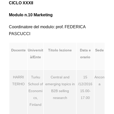
CICLO XXXII
Modulo n.10 Marketing
Coordinatore del modulo: prof. FEDERICA
PASCUCCI
Docente
Universit
Titolo lezione
Data e
Sede
à/Ente
orario
HARRI
Turku
Central and
15
Ancon
TERHO
School of
emerging topics in
/12/2016
a
Economi
B2B selling
15.00-
cs,
research
17.00
Finland