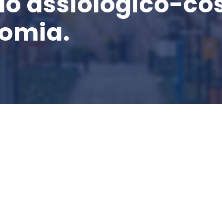
filo assiologico-co
nomia.