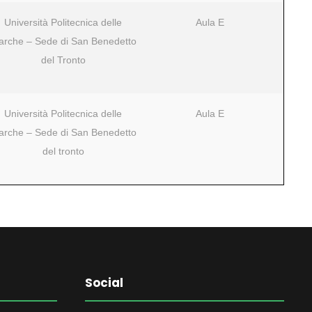
Università Politecnica delle
Aula E
rche – Sede di San Benedetto
del Tronto
Università Politecnica delle
Aula E
rche – Sede di San Benedetto
del tronto
Social