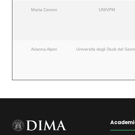
Marta Cerioni
UNIVPM
Arianna Alpini
Università degli Studi del Sann
Academi