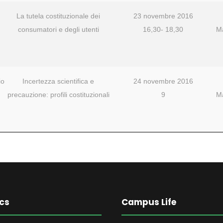
La tutela costituzionale dei
23 novembre 2016
consumatori e degli utenti
16,30- 18,30
Ma
io
Incertezza scientifica e
24 novembre 2016
precauzione: profili costituzionali
9
Ma
cs
Campus Life