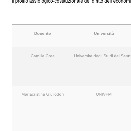
Il profilo assiologico-costituzionale del diritto dell’econom
Docente
Università
Camilla Crea
Università degli Studi del Sann
Mariacristina Giuliodori
UNIVPM