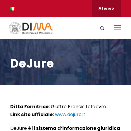
Ateneo
DeJure
Ditta Fornitrice:
Giuffrè Francis Lefebvre
Link sito ufficiale:
www.dejure.it
DeJure è
il sistema d’informazione giuridica