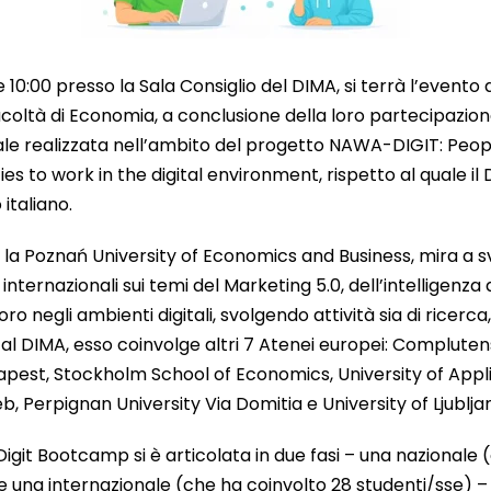
10:00 presso la Sala Consiglio del DIMA, si terrà l’evento 
acoltà di Economia, a conclusione della loro partecipazio
le realizzata nell’ambito del progetto NAWA-DIGIT: Peop
 to work in the digital environment, rispetto al quale il DI
italiano.
la è la Poznań University of Economics and Business, mira 
nternazionali sui temi del Marketing 5.0, dell’intelligenza a
ro negli ambienti digitali, svolgendo attività sia di ricerca
e al DIMA, esso coinvolge altri 7 Atenei europei: Compluten
dapest, Stockholm School of Economics, University of App
eb, Perpignan University Via Domitia e University of Ljublja
l Digit Bootcamp si è articolata in due fasi – una nazionale 
e una internazionale (che ha coinvolto 28 studenti/sse) – d