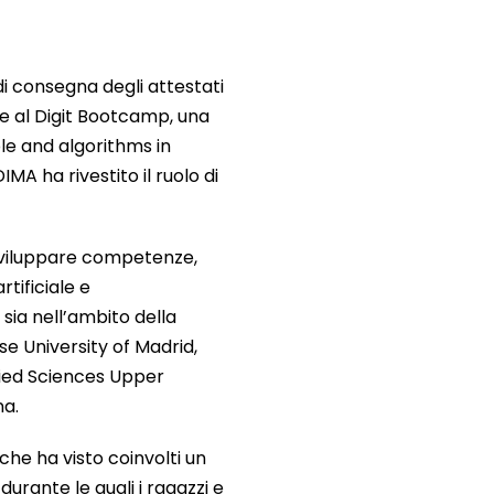
di consegna degli attestati
ne al Digit Bootcamp, una
le and algorithms in
MA ha rivestito il ruolo di
a sviluppare competenze,
rtificiale e
, sia nell’ambito della
se University of Madrid,
lied Sciences Upper
na.
(che ha visto coinvolti un
urante le quali i ragazzi e