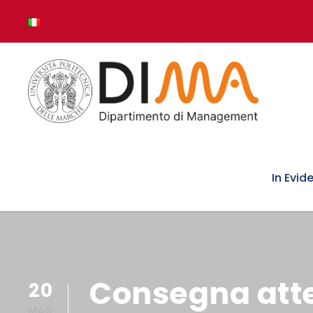
In Evid
Consegna atte
20
MAG