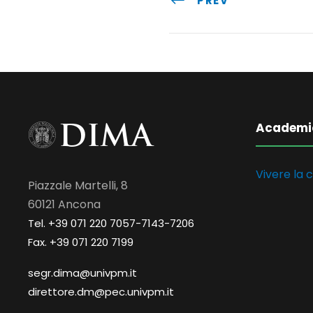
PREV
Academi
Vivere la c
Piazzale Martelli, 8
60121 Ancona
Tel. +39 071 220 7057-7143-7206
Fax. +39 071 220 7199
segr.dima@univpm.it
direttore.dm@pec.univpm.it