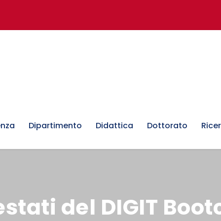
enza
Dipartimento
Didattica
Dottorato
Rice
stati del DIGIT Boo