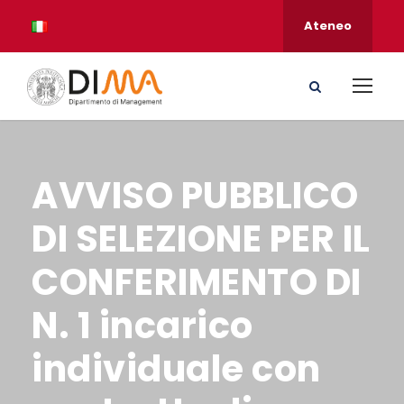
Ateneo
AVVISO PUBBLICO
DI SELEZIONE PER IL
CONFERIMENTO DI
N. 1 incarico
individuale con