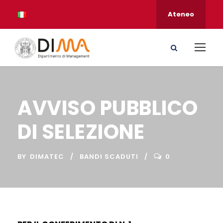
Ateneo
AVVISO PUBBLICO
DI SELEZIONE
BY
DIMATEC
BANDI SCADUTI
0